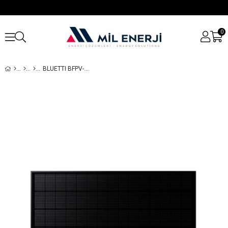
0
BLUETTI BFPV-255 255W KASALI ESNEK GÜNEŞ PANELI