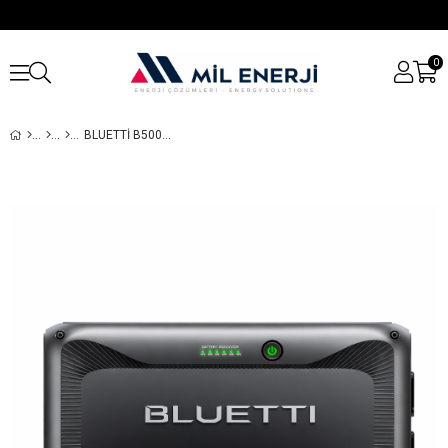
0
BLUETTI B500K 5120WH LIFEPO4 GENIŞLEME BATARYASI | AC500 UYUMLU