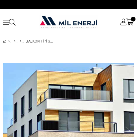
0
BALKON TIPI GÜNEŞ ENERJI SISTEMI - TT-300 1X240WP MIKRO İNVERTER GÜNEŞ ENERJI PAKETI