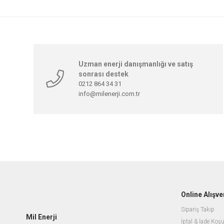
Uzman enerji danışmanlığı ve satış
sonrası destek
0212 864 34 31
info@milenerji.com.tr
Online Alışve
Sipariş Takip
Mil Enerji
İptal & İade Koşu