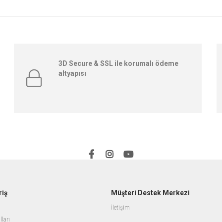
3D Secure & SSL ile korumalı ödeme
altyapısı
riş
Müşteri Destek Merkezi
İletişim
lları