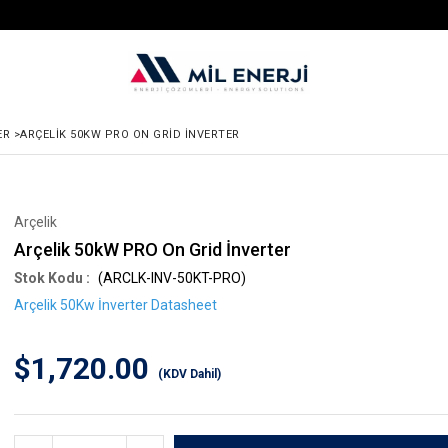
ER
>
ARÇELIK 50KW PRO ON GRID İNVERTER
Arçelik
Arçelik 50kW PRO On Grid İnverter
(ARCLK-INV-50KT-PRO)
Arçelik 50Kw İnverter Datasheet
$1,720.00
(KDV Dahil)