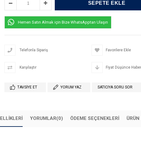
Hemen Satın Almak için Bize WhatsApptan Ulaşın
Telefonla Sipariş
Favorilere Ekle
Karşılaştır
Fiyat Düşünce Haber
TAVSIYE ET
YORUM YAZ
SATICIYA SORU SOR
ELLIKLERI
YORUMLAR
(0)
ÖDEME SEÇENEKLERI
ÜRÜN 