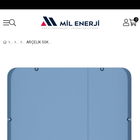
0
ARÇELIK 50KW ON GRID İNVERTER