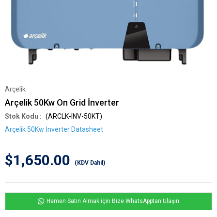
Arçelik
Arçelik 50Kw On Grid İnverter
(ARCLK-INV-50KT)
Arçelik 50Kw İnverter Datasheet
$1,650.00
(KDV Dahil)
Hemen Satın Almak için Bize WhatsApptan Ulaşın