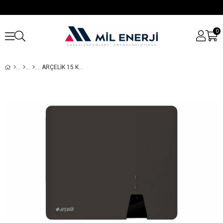
0
ARÇELİK 15 KW ON-GRID İNVERTER | YÜKSEK VERIMLI GÜNEŞ ENERJISI ÇÖZÜMÜ