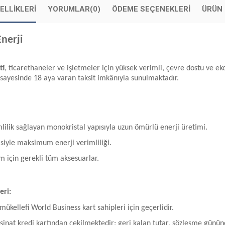
ELLIKLERI
YORUMLAR
(0)
ÖDEME SEÇENEKLERI
ÜRÜN 
Enerji
ti
, ticarethaneler ve işletmeler için yüksek verimli, çevre dostu ve ek
ği sayesinde 18 aya varan taksit imkânıyla sunulmaktadır.
mlilik sağlayan monokristal yapısıyla uzun ömürlü enerji üretimi.
siyle maksimum enerji verimliliği.
m için gerekli tüm aksesuarlar.
eri:
 mükellefi World Business kart sahipleri için geçerlidir.
peşinat kredi kartından çekilmektedir; geri kalan tutar, sözleşme gün