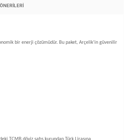
ÖNERILERI
onomik bir enerji çözümüdür. Bu paket, Arçelik'in güvenilir
ündeki TCMB döviz satış kurundan Türk Lirasına