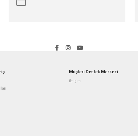
riş
Müşteri Destek Merkezi
İletişim
lları