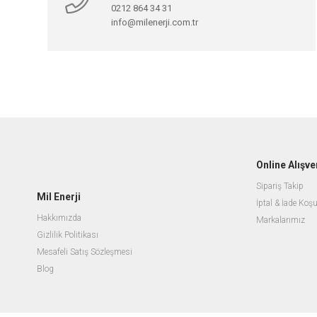
0212 864 34 31
info@milenerji.com.tr
Online Alışve
Sipariş Takip
Mil Enerji
İptal & İade Koşu
Hakkımızda
Markalarımız
Gizlilik Politikası
Mesafeli Satış Sözleşmesi
Blog