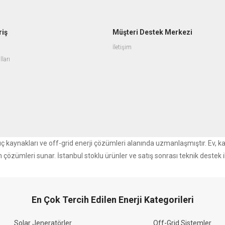
riş
Müşteri Destek Merkezi
İletişim
lları
r güç kaynakları ve off-grid enerji çözümleri alanında uzmanlaşmıştır. Ev, k
m çözümleri sunar. İstanbul stoklu ürünler ve satış sonrası teknik destek i
En Çok Tercih Edilen Enerji Kategorileri
Solar Jeneratörler
Off-Grid Sistemler