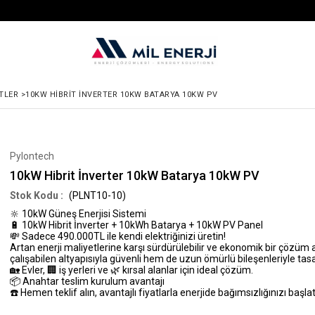
TLER
>
10KW HIBRIT İNVERTER 10KW BATARYA 10KW PV
Pylontech
10kW Hibrit İnverter 10kW Batarya 10kW PV
(PLNT10-10)
🔆
10kW Güneş Enerjisi Sistemi
🔋
10kW Hibrit İnverter + 10kWh Batarya + 10kW PV Panel
💸
Sadece 490.000TL ile kendi elektriğinizi üretin!
Artan enerji maliyetlerine karşı sürdürülebilir ve ekonomik bir çözü
çalışabilen altyapısıyla güvenli hem de uzun ömürlü bileşenleriyle tasa
🏡 Evler, 🏢 iş yerleri ve 🌿 kırsal alanlar için ideal çözüm.
📦 Anahtar teslim kurulum avantajı
☎️ Hemen teklif alın, avantajlı fiyatlarla enerjide bağımsızlığınızı başlat