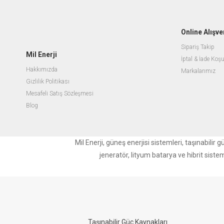
Online Alışve
Sipariş Takip
Mil Enerji
İptal & İade Koşu
Hakkımızda
Markalarımız
Gizlilik Politikası
Mesafeli Satış Sözleşmesi
Blog
Mil Enerji, güneş enerjisi sistemleri, taşınabili
jeneratör, lityum batarya ve hibrit siste
Taşınabilir Güç Kaynakları