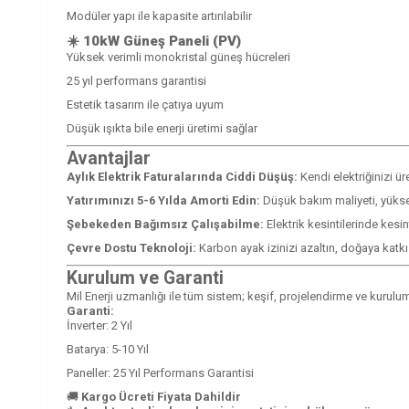
Modüler yapı ile kapasite artırılabilir
☀️
10kW Güneş Paneli (PV)
Yüksek verimli monokristal güneş hücreleri
25 yıl performans garantisi
Estetik tasarım ile çatıya uyum
Düşük ışıkta bile enerji üretimi sağlar
Avantajlar
Aylık Elektrik Faturalarında Ciddi Düşüş:
Kendi elektriğinizi üre
Yatırımınızı 5-6 Yılda Amorti Edin:
Düşük bakım maliyeti, yüks
Şebekeden Bağımsız Çalışabilme:
Elektrik kesintilerinde kesin
Çevre Dostu Teknoloji:
Karbon ayak izinizi azaltın, doğaya katkı
Kurulum ve Garanti
Mil Enerji uzmanlığı ile tüm sistem; keşif, projelendirme ve kurulum
Garanti:
İnverter: 2 Yıl
Batarya: 5-10 Yıl
Paneller: 25 Yıl Performans Garantisi
🚚
Kargo Ücreti Fiyata Dahildir