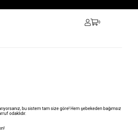
0
m arıyorsanız, bu sistem tam size göre! Hem şebekeden bağımsız
rruf odaklıdır.
ın!