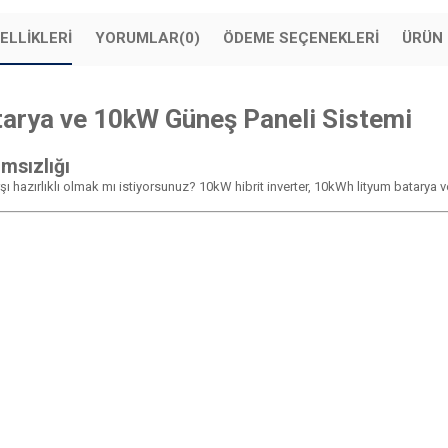
ELLIKLERI
YORUMLAR
(0)
ÖDEME SEÇENEKLERI
ÜRÜN 
tarya ve 10kW Güneş Paneli Sistemi
msızlığı
 karşı hazırlıklı olmak mı istiyorsunuz? 10kW hibrit inverter, 10kWh lityum bata