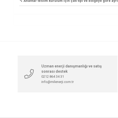
🔧
Anahtar teslim kurulum için çatı tipi ve bölgeye göre ayr
Uzman enerji danışmanlığı ve satış
sonrası destek
0212 864 34 31
info@milenerji.com.tr