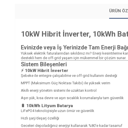
ÜRÜN ÖZ
10kW Hibrit İnverter, 10kWh Ba
Evinizde veya İş Yerinizde Tam Enerji Bağı
Yüksek elektrik faturalarından sıkıldınız mı? Enerji kesintilerine
destekli hem de off-grid yaşam için mükemmel bir çözüm sunar.
Sistem Bileşenleri
⚡
10kW Hibrit İnverter
Şebeke ile entegre çalışabilme ve off-grid kullanım desteği
MPPT (Maksimum Güç Noktası Takibi) ile yüksek verim
Akıllı enerji yönetim sistemi ile uzaktan kontrol
Aşırı yük, kısa devre ve aşırı sıcaklık korumalarıyla tam güvenlik
🔋
10kWh Lityum Batarya
LiFePO4 teknolojisiyle uzun ömür ve güvenlik
Hızlı şarj/deşarj özelliği
Geceleri depoladığınız enerjiyi kullanarak %80'e kadar tasarruf